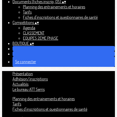
Documents (fiches inscrip, QS)
▴
▾
Planning des entrainements et horaires
Tarifs
Fiches d'inscriptions et questionnaires de santé
Compétitions
▴
▾
Agenda
CLASSEMENT
EQUIPES 2EME PHASE
BOUTIQUE
▴
▾
Se connecter
Présentation
Adhésion/inscriptions
Actualités
Le bureau ATT Serris
Planning des entrainements et horaires
Tarifs
Fiches d'inscriptions et questionnaires de santé