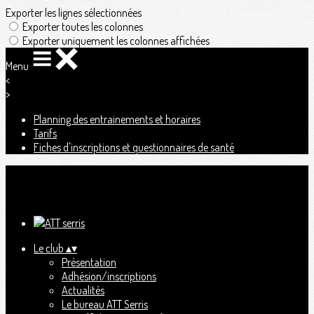
Exporter les lignes sélectionnées
Exporter toutes les colonnes
Exporter uniquement les colonnes affichées
Menu
<
>
Planning des entrainements et horaires
Tarifs
Fiches d'inscriptions et questionnaires de santé
Ajoutez un logo, un bouton, des réseaux sociaux
Cliquez pour éditer
Le club
▴
▾
Présentation
Adhésion/inscriptions
Actualités
Le bureau ATT Serris