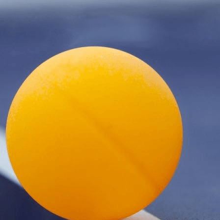
Exporter les lignes sélectionnées
Exporter toutes les colonnes
Exporter uniquement les colonnes affichées
Menu
<
>
Présentation
Adhésion/inscriptions
Actualités
Le bureau ATT Serris
Ajoutez un logo, un bouton, des réseaux sociaux
Cliquez pour éditer
Le club
▴
▾
Présentation
Adhésion/inscriptions
Actualités