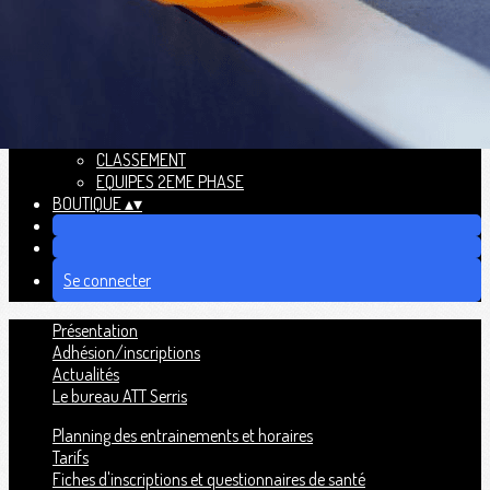
Le bureau ATT Serris
Documents (fiches inscrip, QS)
▴
▾
Planning des entrainements et horaires
Tarifs
Fiches d'inscriptions et questionnaires de santé
Compétitions
▴
▾
Agenda
CLASSEMENT
EQUIPES 2EME PHASE
BOUTIQUE
▴
▾
Se connecter
Présentation
Adhésion/inscriptions
Actualités
Le bureau ATT Serris
Planning des entrainements et horaires
Tarifs
Fiches d'inscriptions et questionnaires de santé