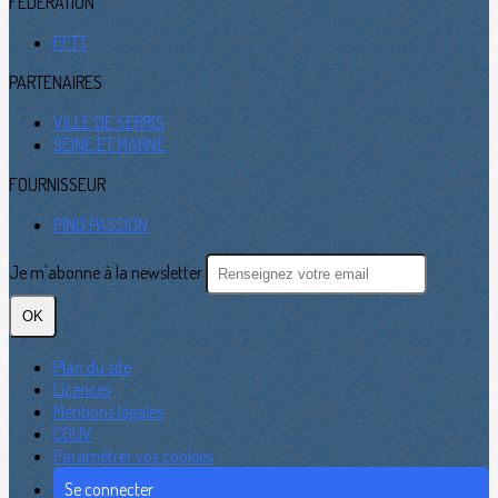
FEDERATION
FFTT
PARTENAIRES
VILLE DE SERRIS
SEINE ET MARNE
FOURNISSEUR
PING PASSION
Je m'abonne à la newsletter
OK
Plan du site
Licences
Mentions légales
CGUV
Paramétrer vos cookies
Se connecter